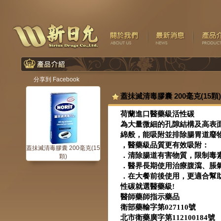
分享到 Facebook
蓋抺滅清毒膠囊 200毫克(15顆)
荷蘭進口醫藥級活性碳
為大量微細的孔隙結構及高表
綿般，能吸附並排除腸胃道廢
，醫藥級品質更有效吸附：
蓋抺滅清毒膠囊 200毫克(15
．清除腸道有害物質，限制毒
顆)
．醫界長期使用治療腹瀉、脹
．在大餐前後使用，更適合幫
性碳就選醫藥級!
醫師藥師指示藥品
衛部藥輸字第027110號
北市衛藥廣字第112100184號