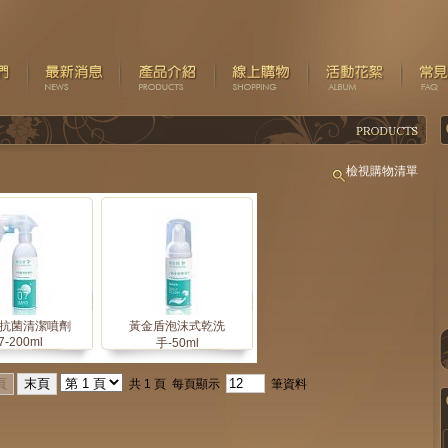
檢視購物清單
抗菌清潔噴劑
黃金盾泡沫式乾洗
7-200ml
手-50ml
共 1 頁 每頁顯示
筆資料