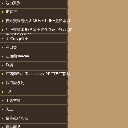
波力系列
正官庄
愛維寶發泡錠 & MOVE FREE益節系列
巧虎寶寶米餅/角落小夥伴乳香小饅頭 (京
田製菓KYODA)
明治meiji菓子
利口樂
紐西蘭haakaa
刷樂
紐西蘭Skin Technology PROTECT防蚊
沙威隆系列
T.KI
十靈本舖
天工
皇鼎雞精燕窩
廣告商品