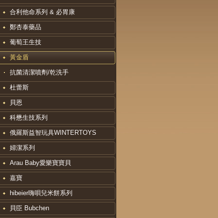
合利他命系列 & 必胃康
鄭杏泰藥品
葡萄王生技
黃金盾
抗菌清潔噴劑/乾洗手
杜蕾斯
貝恩
科懋生技系列
俄羅斯益智玩具WINTERTOYS
婦潔系列
Arau Baby愛樂寶寶貝
嘉寶
hibeier嗨唄兒米餅系列
貝臣 Bubchen